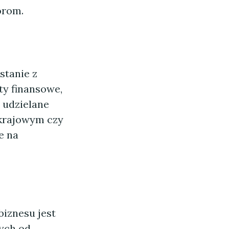
orom.
stanie z
ty finansowe,
 udzielane
 krajowym czy
e na
biznesu jest
ych od