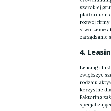
szerokiej gru
platformom 
rozwój firmy
stworzenie a
zarządzanie s
4. Leasin
Leasing i fak
zwiększyć sz
rodzaju akty
korzystne dl
Faktoring zaś
specjalizując