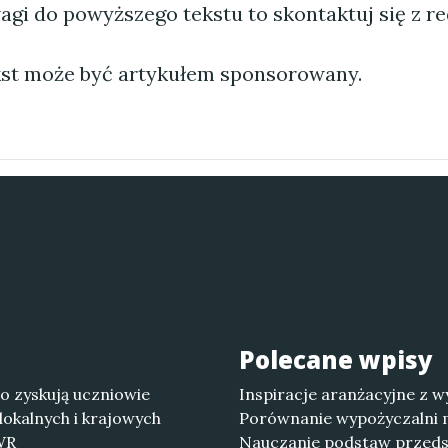
agi do powyższego tekstu to skontaktuj się z re
st może być artykułem sponsorowany.
Polecane wpisy
co zyskują uczniowie
Inspiracje aranżacyjne z w
lokalnych i krajowych
Porównanie wypożyczalni m
PWR
Nauczanie podstaw przedsi