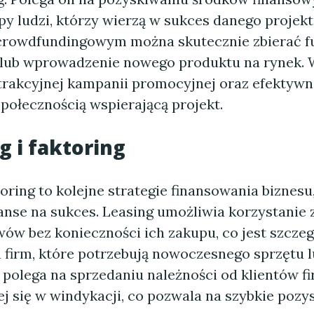
py ludzi, którzy wierzą w sukces danego projekt
crowdfundingowym można skutecznie zbierać f
 lub wprowadzenie nowego produktu na rynek. 
trakcyjnej kampanii promocyjnej oraz efektywn
połecznością wspierającą projekt.
g i faktoring
toring to kolejne strategie finansowania biznes
anse na sukces. Leasing umożliwia korzystanie 
wów bez konieczności ich zakupu, co jest szczeg
a firm, które potrzebują nowoczesnego sprzętu 
 polega na sprzedaniu należności od klientów f
ej się w windykacji, co pozwala na szybkie pozy