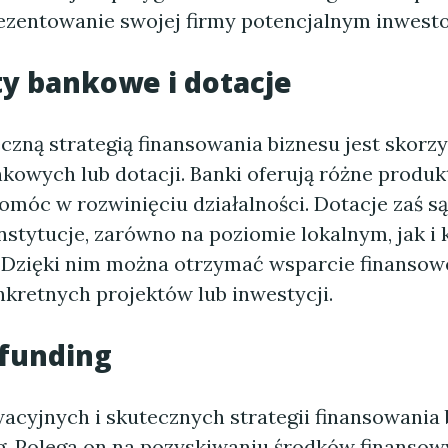
ezentowanie swojej firmy potencjalnym inwest
ty bankowe i dotacje
czną strategią finansowania biznesu jest skorzy
kowych lub dotacji. Banki oferują różne produk
omóc w rozwinięciu działalności. Dotacje zaś są
instytucje, zarówno na poziomie lokalnym, jak i
 Dzięki nim można otrzymać wsparcie finansow
nkretnych projektów lub inwestycji.
dfunding
acyjnych i skutecznych strategii finansowania 
. Polega on na pozyskiwaniu środków finansow