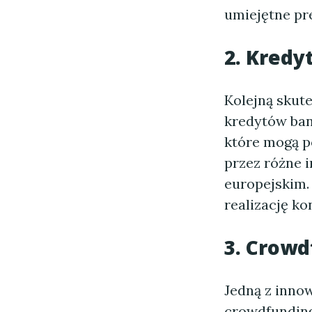
umiejętne pr
2. Kredy
Kolejną skute
kredytów ban
które mogą p
przez różne 
europejskim.
realizację ko
3. Crow
Jedną z innow
crowdfunding