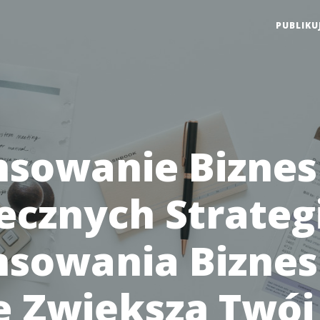
PUBLIKU
nsowanie Biznesu
ecznych Strategi
nsowania Biznes
e Zwiększą Twój