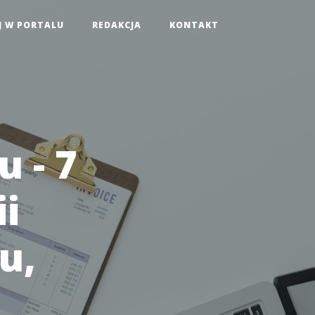
J W PORTALU
REDAKCJA
KONTAKT
 - 7
i
u,