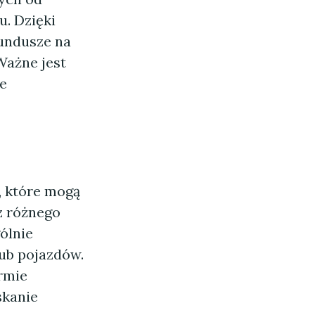
u. Dzięki
undusze na
Ważne jest
e
u, które mogą
z różnego
ólnie
lub pojazdów.
irmie
skanie