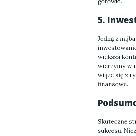
gotówki.
5. Inwe
Jedną z najba
inwestowanie
większą kont
wierzymy w n
wiąże się z 
finansowe.
Podsum
Skuteczne str
sukcesu. Niez