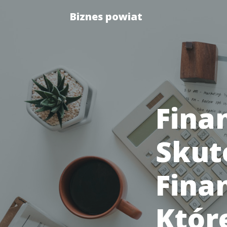
Biznes powiat
Fina
Skut
Fina
Któr