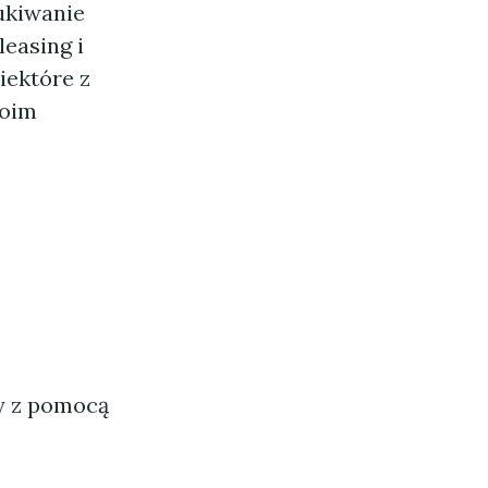
ukiwanie
leasing i
iektóre z
woim
ny z pomocą