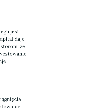
egii jest
pitał daje
estorom, że
nwestowanie
cje
iągnięcia
gotowanie