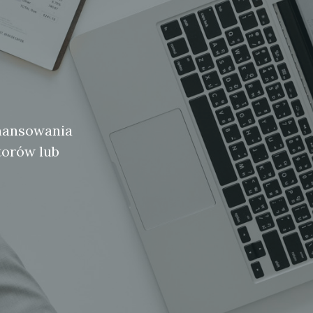
inansowania
torów lub