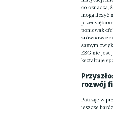
co oznacza, 
mogą liczyć 
przedsiębior
ponieważ efe
zrównoważone
samym zwięks
ESG nie jest
kształtuje sp
Przyszło
rozwój f
Patrząc w prz
jeszcze bard