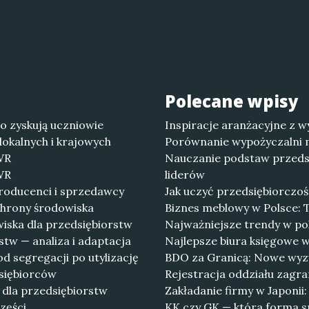
Polecane wpisy
co zyskują uczniowie
Inspiracje aranżacyjne z w
lokalnych i krajowych
Porównanie wypożyczalni m
PWR
Nauczanie podstaw przedsi
PWR
liderów
roducenci i sprzedawcy
Jak uczyć przedsiębiorczoś
chrony środowiska
Biznes meblowy w Polsce: T
iska dla przedsiębiorstw
Najważniejsze trendy w p
tw — analiza i adaptacja
Najlepsze biura księgowe 
 segregacji po utylizację
BDO za Granicą: Nowe wyzw
dsiębiorców
Rejestracja oddziału zagra
 dla przedsiębiorstw
Zakładanie firmy w Japonii
zęści
KK czy GK — która forma sp