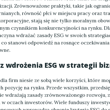
zacji. Zrównoważone praktyki, takie jak ograni
rnianych, równość płci w miejscu pracy oraz t
orporacyjne, stają się nie tylko moralnym obow
tnym czynnikiem konkurencyjności na rynku. Dl
zaczyna wdrażać zasady ESG w swoich strategia
 co stanowi odpowiedź na rosnące oczekiwania 
awne.
 z wdrożenia ESG w strategii b
la firm niesie ze sobą wiele korzyści, które m
ch pozycję na rynku. Przede wszystkim, przedsi
ie wdrażają zasady zrównoważonego rozwoju, z
i w oczach inwestorów. Wiele funduszy inwesty
inansowych wprowadza obecnie kryteria ESG do s