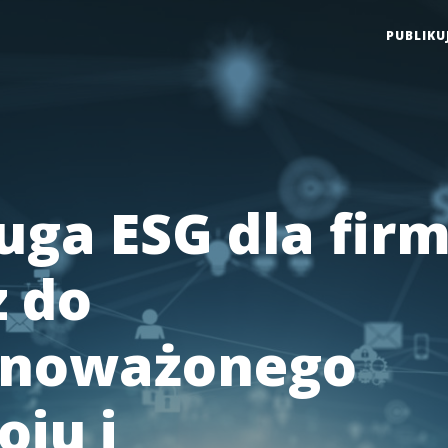
PUBLIKU
uga ESG dla firm
z do
wnoważonego
oju i