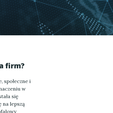
a firm?
, społeczne i
znaczeniu w
tała się
ę na lepszą
ofalowy