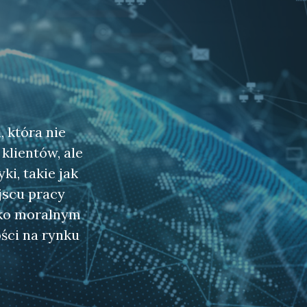
a
 która nie
klientów, ale
i, takie jak
jscu pracy
ylko moralnym
ści na rynku