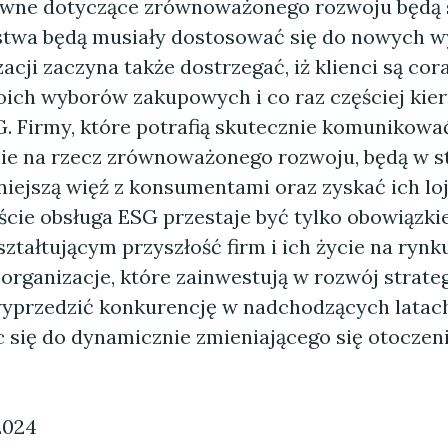
awne dotyczące zrównoważonego rozwoju będą s
stwa będą musiały dostosować się do nowych 
acji zaczyna także dostrzegać, iż klienci są cor
ich wyborów zakupowych i co raz częściej kieru
. Firmy, które potrafią skutecznie komunikowa
e na rzecz zrównoważonego rozwoju, będą w s
niejszą więź z konsumentami oraz zyskać ich lo
cie obsługa ESG przestaje być tylko obowiązkie
tałtującym przyszłość firm i ich życie na rynk
organizacje, które zainwestują w rozwój strateg
yprzedzić konkurencję w nadchodzących latach
 się do dynamicznie zmieniającego się otoczen
2024