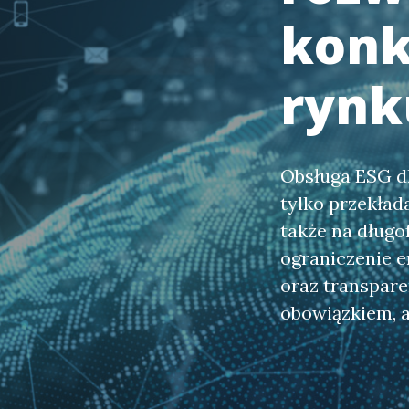
konk
rynk
Obsługa ESG dl
tylko przekład
także na długo
ograniczenie e
oraz transpare
obowiązkiem, a