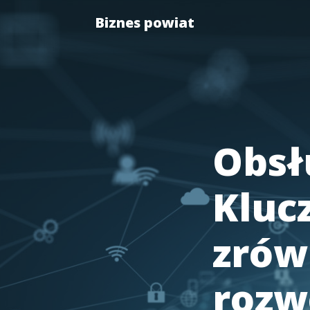
Biznes powiat
Obsł
Kluc
zró
rozw