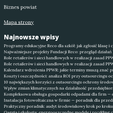
Biznes powiat
Mapa strony
Najnowsze wpisy
Programy edukacyjne Reco dla szkół: jak zgłosić klasę i 
Najważniejsze projekty Fundacji Reco: przegląd działań 
Role retailerów i sieci handlowych w realizacji zasad P
Role retailerów i sieci handlowych w realizacji zasad P
Kalendarz wdrożenia PPWR: jakie terminy muszą znać p
Koszty i oszczędności: analiza ROI przy outsourcingu o
10 największych korzyści z outsourcingu ochrony środow
Wpływ zmian klimatycznych na działalność przedsiębiors
Kompleksowa obsługa gospodarki odpadami dla firm — od
Instalacja fotowoltaiczna w firmie — poradnik dla prze
Praktyczny poradnik: audyt środowiskowy krok po kroku
Gaggia i ekologia: energooszczędne modele i recykling c