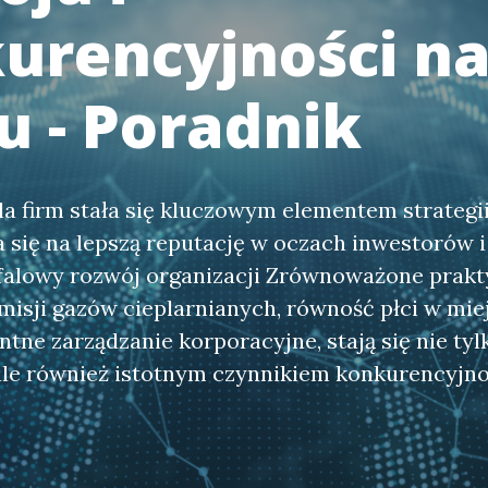
urencyjności n
u - Poradnik
a firm stała się kluczowym elementem strategii,
a się na lepszą reputację w oczach inwestorów i 
falowy rozwój organizacji Zrównoważone praktyk
misji gazów cieplarnianych, równość płci w mie
ntne zarządzanie korporacyjne, stają się nie t
le również istotnym czynnikiem konkurencyjno