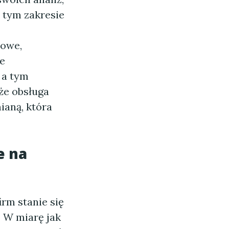
 tym zakresie
sowe,
e
 a tym
że obsługa
ianą, która
e na
irm stanie się
. W miarę jak