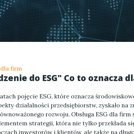
dla firm
enie do ESG" Co to oznacza dl
latach pojęcie ESG, które oznacza środowiskowe
ekty działalności przedsiębiorstw, zyskało na 
równoważonego rozwoju. Obsługa ESG dla firm s
mentem strategii, która nie tylko przekłada si
oczach inwestorów i klientów, ale także na dług