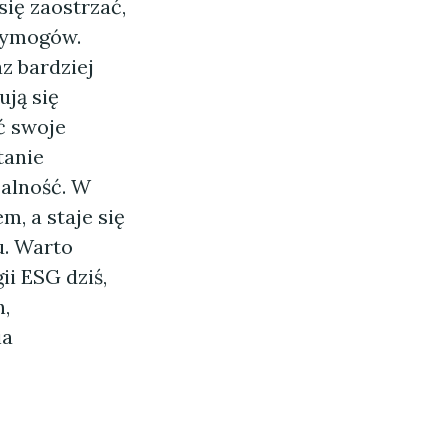
ię zaostrzać,
wymogów.
az bardziej
ją się
ć swoje
tanie
jalność. W
m, a staje się
u. Warto
ii ESG dziś,
,
ia