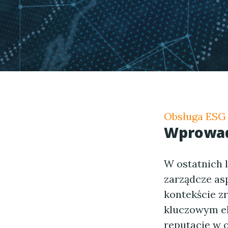
Obsługa ESG 
Wprowadz
W ostatnich 
zarządcze asp
kontekście z
kluczowym ele
reputację w 