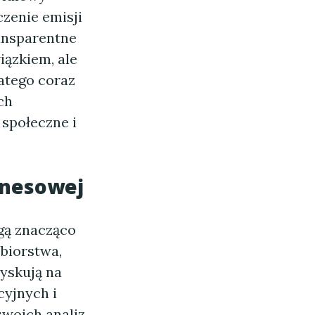
czenie emisji
ransparentne
iązkiem, ale
atego coraz
ch
społeczne i
iznesowej
ogą znacząco
ębiorstwa,
yskują na
cyjnych i
woich analiz,