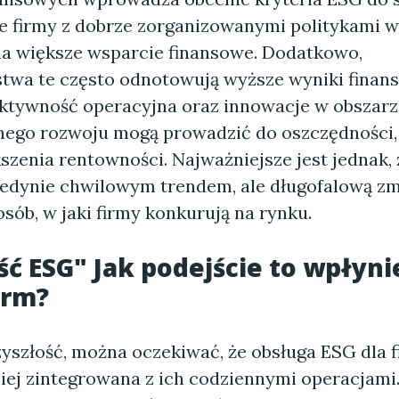
że firmy z dobrze zorganizowanymi politykami w
na większe wsparcie finansowe. Dodatkowo,
stwa te często odnotowują wyższe wyniki finan
ktywność operacyjna oraz innowacje w obszarz
go rozwoju mogą prowadzić do oszczędności,
zenia rentowności. Najważniejsze jest jednak, 
 jedynie chwilowym trendem, ale długofalową zm
osób, w jaki firmy konkurują na rynku.
ść ESG" Jak podejście to wpłyni
irm?
yszłość, można oczekiwać, że obsługa ESG dla f
ziej zintegrowana z ich codziennymi operacjami