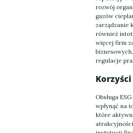
rozwój organi
gazów ciepla
zarządzanie k
również isto
więcej firm 
biznesowych,
regulacje pr
Korzyści
Obsługa ESG d
wpłynąć na i
które aktywn
atrakcyjnośc
instytucji f