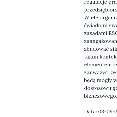
regulacje pr
przedsiębior
Wiele organiz
świadomi swo
zasadami ESG
zaangażowani
zbudować sil
takim kontekś
elementem ksz
zauważyć, że 
będą mogły w
dostosowując
biznesowego.
Data: 03-09-