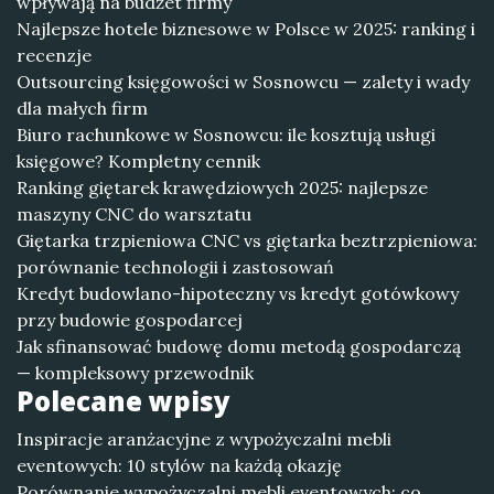
wpływają na budżet firmy
Najlepsze hotele biznesowe w Polsce w 2025: ranking i
recenzje
Outsourcing księgowości w Sosnowcu — zalety i wady
dla małych firm
Biuro rachunkowe w Sosnowcu: ile kosztują usługi
księgowe? Kompletny cennik
Ranking giętarek krawędziowych 2025: najlepsze
maszyny CNC do warsztatu
Giętarka trzpieniowa CNC vs giętarka beztrzpieniowa:
porównanie technologii i zastosowań
Kredyt budowlano-hipoteczny vs kredyt gotówkowy
przy budowie gospodarcej
Jak sfinansować budowę domu metodą gospodarczą
— kompleksowy przewodnik
Polecane wpisy
Inspiracje aranżacyjne z wypożyczalni mebli
eventowych: 10 stylów na każdą okazję
Porównanie wypożyczalni mebli eventowych: co