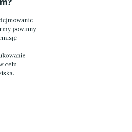
rm?
podejmowanie
irmy powinny
emisję
dukowanie
w celu
iska.