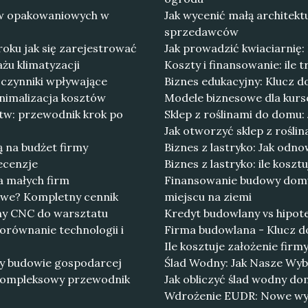
tów opakowaniowych w
Jak wycenić małą architek
sprzedawców
roku jak się zarejestrować
Jak prowadzić kwiaciarnię:
żu klimatyzacji
Koszty i finansowanie: ile 
 czynniki wpływające
Biznes edukacyjny: Klucz 
inimalizacja kosztów
Modele biznesowe dla kurs
stw: przewodnik krok po
Sklep z roślinami do domu
Jak otworzyć sklep z rośli
 na budżet firmy
Biznes z lastryko: Jak odn
ecenzje
Biznes z lastryko: ile koszt
a małych firm
Finansowanie budowy domu:
gowe? Kompletny cennik
miejscu na ziemi
ny CNC do warsztatu
Kredyt budowlany vs hipot
orównanie technologii i
Firma budowlana - Klucz 
Ile kosztuje założenie firm
y budowie gospodarcej
Ślad Wodny: Jak Nasze Wyb
kompleksowy przewodnik
Jak obliczyć ślad wodny do
Wdrożenie EUDR: Nowe wyzw