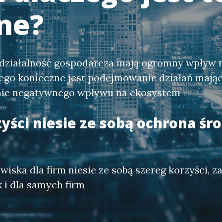
tne?
 działalność gospodarcza mają ogromny wpływ 
tego konieczne jest podejmowanie działań mają
ie negatywnego wpływu na ekosystem
zyści niesie ze sobą ochrona ś
iska dla firm niesie ze sobą szereg korzyści, z
k i dla samych firm