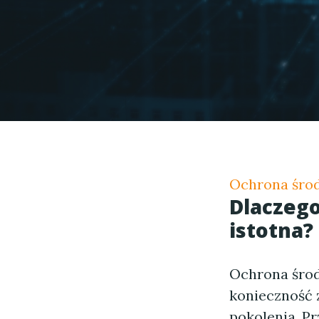
Ochrona środ
Dlaczego
istotna?
Ochrona środ
konieczność 
pokolenia. P