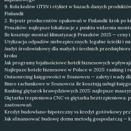
9. Rola kodów GTIN i etykiet w bazach danych produk
Finlandii
2. Rejestr producentów opakowań w Finlandii: krok po k
Pruszków: najlepsze lokalizacje z punktu widzenia monta
Ile kosztuje montaż klimatyzacji Pruszków 2025 — ceny i
Utylizacja odpadów niebezpiecznych: legalne ścieżki i m
Audyt środowiskowy dla małych i średnich przedsiębior
kroku
Jak programy lojalnościowe hoteli biznesowych wpływają
Najlepsze hotele biznesowe w Polsce w 2025: ranking i r
Outsourcing księgowości w Sosnowcu — zalety i wady dl
Biuro rachunkowe w Sosnowcu: ile kosztują usługi księ
Ranking giętarek krawędziowych 2025: najlepsze maszy
Giętarka trzpieniowa CNC vs giętarka beztrzpieniowa: p
zastosowań
Kredyt budowlano-hipoteczny vs kredyt gotówkowy prz
Jak sfinansować budowę domu metodą gospodarczą — 