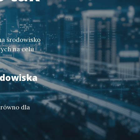
na środowisko
cych na celu
rodowiska
arówno dla