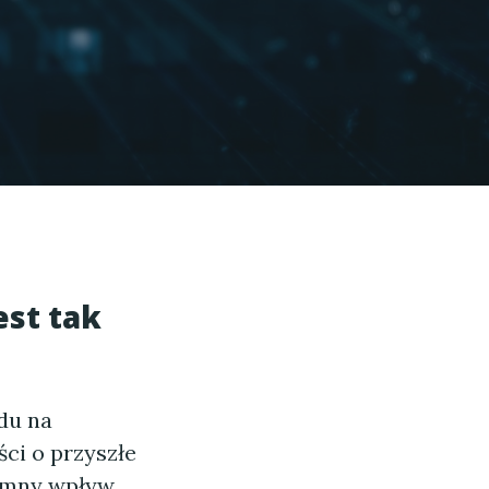
est tak
du na
ci o przyszłe
romny wpływ