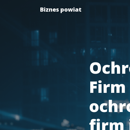
Biznes powiat
Ochr
Firm 
ochr
firm 