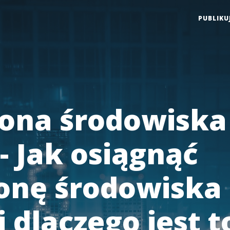
PUBLIKU
ona środowiska
- Jak osiągnąć
onę środowiska 
i dlaczego jest t