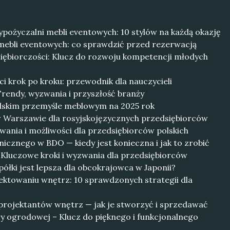
ypożyczalni mebli eventowych: 10 stylów na każdą okazję
ebli eventowych: co sprawdzić przed rezerwacją
ębiorczości: Klucz do rozwoju kompetencji młodych
ci krok po kroku: przewodnik dla nauczycieli
rendy, wyzwania i przyszłość branży
olskim przemyśle meblowym na 2025 rok
w Warszawie dla rosyjskojęzycznych przedsiębiorców
ania i możliwości dla przedsiębiorców polskich
nicznego w BDO — kiedy jest konieczna i jak to zrobić
: Kluczowe kroki i wyzwania dla przedsiębiorców
ółki jest lepsza dla obcokrajowca w Japonii?
jektowaniu wnętrz: 10 sprawdzonych strategii dla
 projektantów wnętrz — jak je stworzyć i sprzedawać
ry ogrodowej – Klucz do pięknego i funkcjonalnego