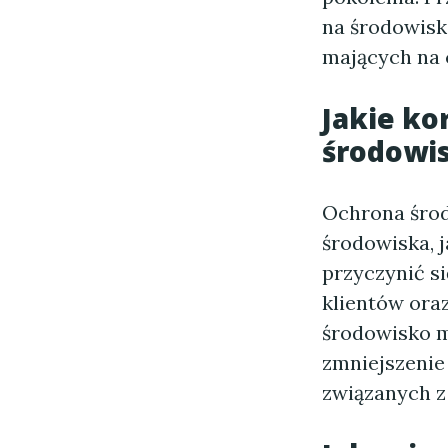
na środowisk
mających na 
Jakie ko
środowis
Ochrona środo
środowiska, j
przyczynić s
klientów ora
środowisko m
zmniejszenie
związanych z