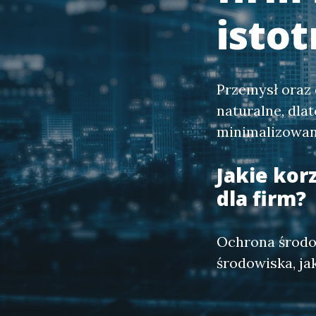
isto
Przemysł oraz
naturalne, dla
minimalizowan
Jakie kor
dla firm?
Ochrona środow
środowiska, ja