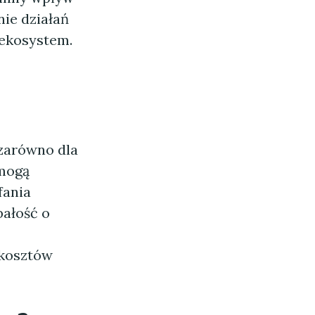
ie działań
ekosystem.
 zarówno dla
 mogą
fania
bałość o
 kosztów