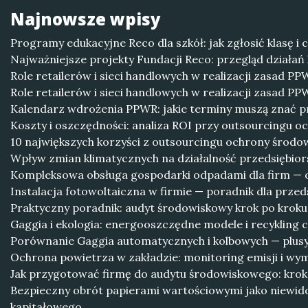
Najnowsze wpisy
Programy edukacyjne Reco dla szkół: jak zgłosić klasę i 
Najważniejsze projekty Fundacji Reco: przegląd działań 
Role retailerów i sieci handlowych w realizacji zasad P
Role retailerów i sieci handlowych w realizacji zasad P
Kalendarz wdrożenia PPWR: jakie terminy muszą znać p
Koszty i oszczędności: analiza ROI przy outsourcingu o
10 największych korzyści z outsourcingu ochrony środow
Wpływ zmian klimatycznych na działalność przedsiębiors
Kompleksowa obsługa gospodarki odpadami dla firm — od
Instalacja fotowoltaiczna w firmie — poradnik dla prze
Praktyczny poradnik: audyt środowiskowy krok po kroku
Gaggia i ekologia: energooszczędne modele i recykling c
Porównanie Gaggia automatycznych i kolbowych — plusy
Ochrona powietrza w zakładzie: monitoring emisji i w
Jak przygotować firmę do audytu środowiskowego: krok
Bezpieczny obrót papierami wartościowymi jako niewido
kapitałowego