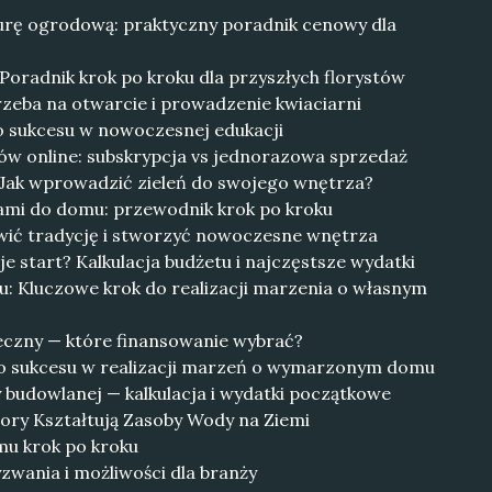
turę ogrodową: praktyczny poradnik cenowy dla
 Poradnik krok po kroku dla przyszłych florystów
trzeba na otwarcie i prowadzenie kwiaciarni
do sukcesu w nowoczesnej edukacji
ów online: subskrypcja vs jednorazowa sprzedaż
: Jak wprowadzić zieleń do swojego wnętrza?
nami do domu: przewodnik krok po kroku
owić tradycję i stworzyć nowoczesne wnętrza
uje start? Kalkulacja budżetu i najczęstsze wydatki
 Kluczowe krok do realizacji marzenia o własnym
eczny — które finansowanie wybrać?
do sukcesu w realizacji marzeń o wymarzonym domu
y budowlanej — kalkulacja i wydatki początkowe
ory Kształtują Zasoby Wody na Ziemi
mu krok po kroku
ania i możliwości dla branży