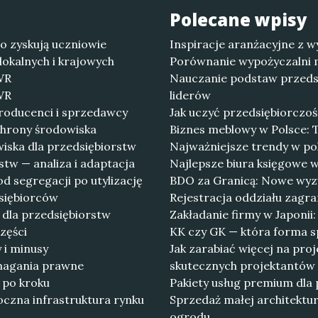
Polecane wpisy
co zyskują uczniowie
Inspiracje aranżacyjne z w
lokalnych i krajowych
Porównanie wypożyczalni m
PWR
Nauczanie podstaw przedsi
PWR
liderów
roducenci i sprzedawcy
Jak uczyć przedsiębiorczoś
chrony środowiska
Biznes meblowy w Polsce: T
iska dla przedsiębiorstw
Najważniejsze trendy w p
tw — analiza i adaptacja
Najlepsze biura księgowe 
 segregacji po utylizację
BDO za Granicą: Nowe wyzw
dsiębiorców
Rejestracja oddziału zagra
 dla przedsiębiorstw
Zakładanie firmy w Japonii
zęści
KK czy GK — która forma sp
 i minusy
Jak zarabiać więcej na pro
ymagania prawne
skutecznych projektantów
 po kroku
Pakiety usług premium dla
czna infrastruktura rynku
Sprzedaż małej architektu
ogrodu