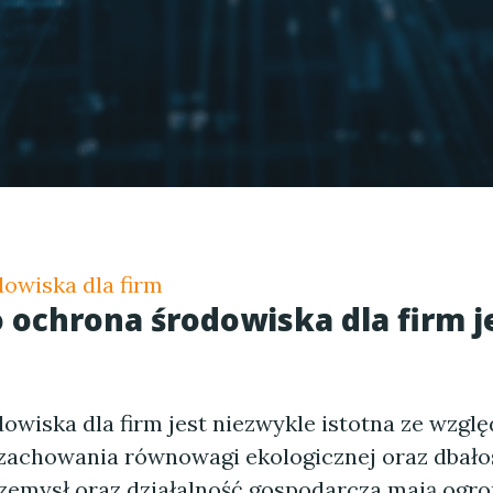
owiska dla firm
 ochrona środowiska dla firm j
owiska dla firm jest niezwykle istotna ze wzglę
zachowania równowagi ekologicznej oraz dbałoś
rzemysł oraz działalność gospodarcza mają og